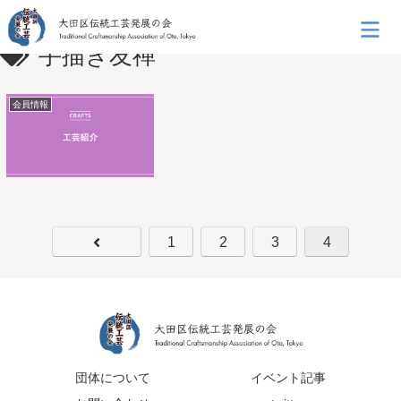
手描き友禅
会員情報
1
2
3
4
団体について
イベント記事