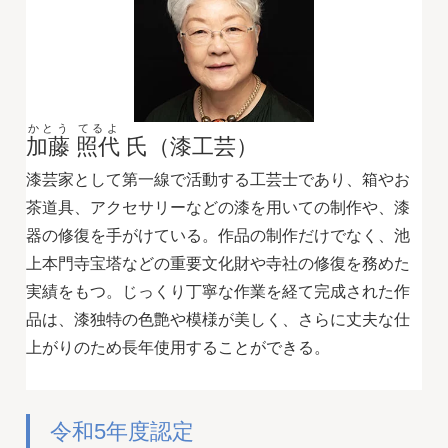
かとう てるよ
加藤 照代
氏（漆工芸）
漆芸家として第一線で活動する工芸士であり、箱やお
茶道具、アクセサリーなどの漆を用いての制作や、漆
器の修復を手がけている。作品の制作だけでなく、池
上本門寺宝塔などの重要文化財や寺社の修復を務めた
実績をもつ。じっくり丁寧な作業を経て完成された作
品は、漆独特の色艶や模様が美しく、さらに丈夫な仕
上がりのため長年使用することができる。
令和5年度認定