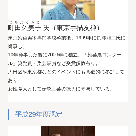
まちだくみこ
町田久美子
氏（東京手描友禅）
東京染色美術専門学校卒業後、1999年に長澤龍二氏に
師事し、
10年師事した後に2009年に独立。「染芸展コンクー
ル」奨励賞・染芸展賞など受賞多数有り。
大田区や東京都などのイベントにも意欲的に参加して
おり、
女性職人として伝統工芸の振興に寄与している。
平成29年度認定