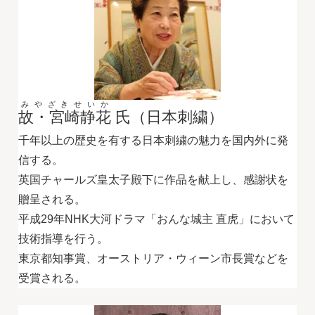
みやざきせいか
故・宮崎静花
氏（日本刺繍）
千年以上の歴史を有する日本刺繍の魅力を国内外に発
信する。
英国チャールズ皇太子殿下に作品を献上し、感謝状を
贈呈される。
平成29年NHK大河ドラマ「おんな城主 直虎」において
技術指導を行う。
東京都知事賞、オーストリア・ウィーン市長賞などを
受賞される。