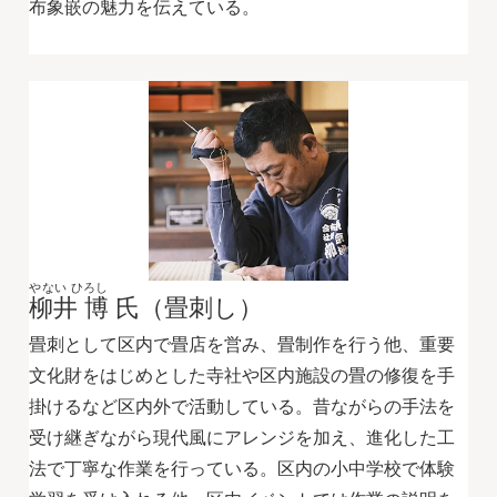
布象嵌の魅力を伝えている。
やない ひろし
柳井 博
氏（畳刺し）
畳刺として区内で畳店を営み、畳制作を行う他、重要
文化財をはじめとした寺社や区内施設の畳の修復を手
掛けるなど区内外で活動している。昔ながらの手法を
受け継ぎながら現代風にアレンジを加え、進化した工
法で丁寧な作業を行っている。区内の小中学校で体験