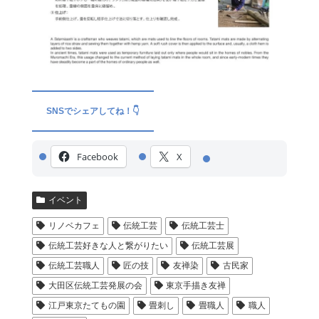
SNSでシェアしてね！👇
Facebook
X
イベント
リノベカフェ
伝統工芸
伝統工芸士
伝統工芸好きな人と繋がりたい
伝統工芸展
伝統工芸職人
匠の技
友禅染
古民家
大田区伝統工芸発展の会
東京手描き友禅
江戸東京たてもの園
畳刺し
畳職人
職人