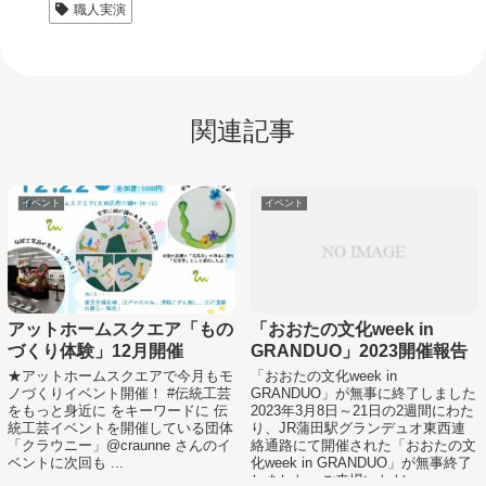
職人実演
関連記事
イベント
イベント
アットホームスクエア「もの
「おおたの文化week in
づくり体験」12月開催
GRANDUO」2023開催報告
★アットホームスクエアで今月もモ
「おおたの文化week in
ノづくりイベント開催！ #伝統工芸
GRANDUO」が無事に終了しました
をもっと身近に をキーワードに 伝
2023年3月8日～21日の2週間にわた
統工芸イベントを開催している団体
り、JR蒲田駅グランデュオ東西連
「クラウニー」@craunne さんのイ
絡通路にて開催された「おおたの文
ベントに次回も ...
化week in GRANDUO」が無事終了
しました。ご来場いただ...