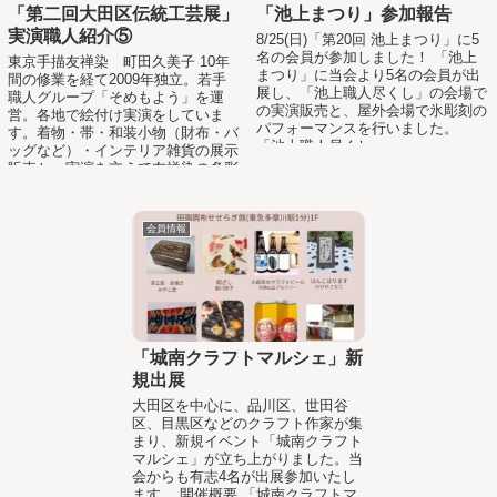
「第二回大田区伝統工芸展」
「池上まつり」参加報告
実演職人紹介⑤
8/25(日)「第20回 池上まつり」に5
名の会員が参加しました！ 「池上
東京手描友禅染 町田久美子 10年
まつり」に当会より5名の会員が出
間の修業を経て2009年独立。若手
展し、「池上職人尽くし」の会場で
職人グループ「そめもよう」を運
の実演販売と、屋外会場で氷彫刻の
営。各地で絵付け実演をしていま
パフォーマンスを行いました。
す。着物・帯・和装小物（財布・バ
「池上職人尽くし」 ...
ッグなど）・インテリア雑貨の展示
販売と、実演を交えて友禅染の多彩
さと繊細さを伝えています。
会員情報
「城南クラフトマルシェ」新
規出展
大田区を中心に、品川区、世田谷
区、目黒区などのクラフト作家が集
まり、新規イベント「城南クラフト
マルシェ」が立ち上がりました。当
会からも有志4名が出展参加いたし
ます。 開催概要 「城南クラフトマ