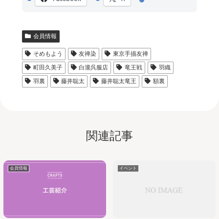
会員情報
そめもよう
友禅染
東京手描友禅
町田久美子
白瀧呉服店
竜王戦
羽織
羽裏
藤井聡太
藤井聡太竜王
額裏
関連記事
会員情報
イベント