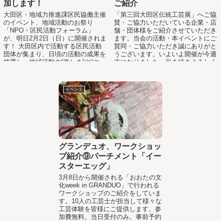
加します！
ご紹介
大田区・地域力推進課区民協働主催
「第三回大田区伝統工芸展」へご協
のイベント、地域活動のお祭り
賛・ご協力いただいている企業・店
「NPO・区民活動フォーラム」
舗・団体様をご紹介させていただき
が、明日2月2日（日）に開催されま
ます。当会の活動・本イベントにご
す！ 大田区内で活動する区民活動
賛同・ご協力いただき誠にありがと
団体が集まり、日頃の活動の成果を
うございます。いよいよ開催が今週
披露し、地域活動の“楽しさ”や“や...
末になりました。引き続きよろしく
お願いいたします...
イベント
グランデュオ、ワークショッ
プ紹介⑨パーチメント「イー
スターエッグ」
3月8日から開催される「おおたの文
化week in GRANDUO」で行われる
ワークショップのご紹介をしていま
す。10人の工芸士が担当して様々な
工芸体験を皆様にご提供します。参
加費無料。当日受付のみ。事前予約