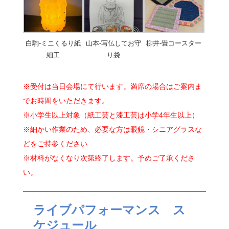
白駒-ミニくるり紙
山本-写仏してお守
柳井-畳コースター
細工
り袋
※受付は当日会場にて行います。満席の場合はご案内ま
でお時間をいただきます。
※小学生以上対象（紙工芸と漆工芸は小学4年生以上）
※細かい作業のため、必要な方は眼鏡・シニアグラスな
どをご持参ください
※材料がなくなり次第終了します。予めご了承くださ
い。
ライブパフォーマンス ス
ケジュール