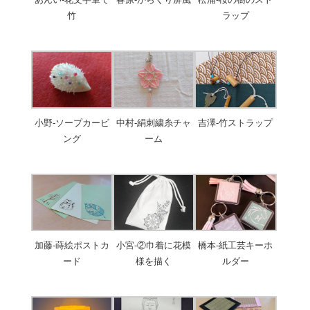
竹
ラップ
小野-ソープカービ
中村-絹刺繍糸チャ
吉澤-竹ストラップ
ング
ーム
加藤-蒔絵ポストカ
小宮-②巾着に花模
橋本-紙工芸キーホ
ード
様を描く
ルダー