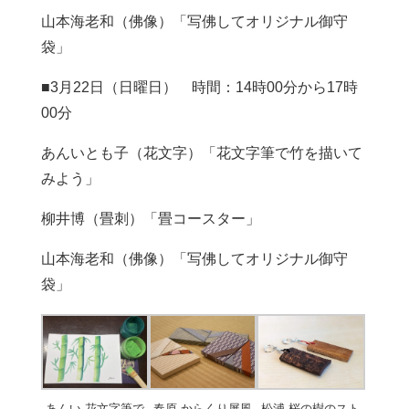
山本海老和（佛像）「写佛してオリジナル御守
袋」
■3月22日（日曜日） 時間：14時00分から17時
00分
あんいとも子（花文字）「花文字筆で竹を描いて
みよう」
柳井博（畳刺）「畳コースター」
山本海老和（佛像）「写佛してオリジナル御守
袋」
あんい-花文字筆で
春原-からくり屏風
松浦-桜の樹のスト