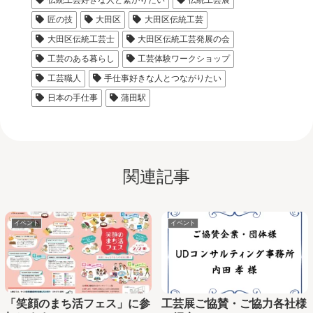
伝統工芸好きな人と繋がりたい
伝統工芸展
匠の技
大田区
大田区伝統工芸
大田区伝統工芸士
大田区伝統工芸発展の会
工芸のある暮らし
工芸体験ワークショップ
工芸職人
手仕事好きな人とつながりたい
日本の手仕事
蒲田駅
関連記事
イベント
イベント
「笑顔のまち活フェス」に参
工芸展ご協賛・ご協力各社様