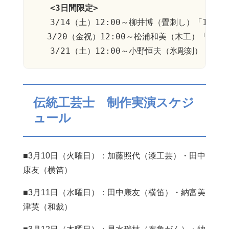
　　<3日間限定>
　　3/14（土）12:00～柳井博（畳刺し）「1時間
 　3/20（金祝）12:00～松浦和美（木工）「ダ
伝統工芸士 制作実演スケジ
ュール
■3月10日（火曜日）：加藤照代（漆工芸）・田中
康友（横笛）
■3月11日（水曜日）：田中康友（横笛）・納富美
津英（和裁）