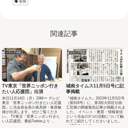
駅探
関連記事
メディア掲載
メディア掲載
TV東京「世界ニッポン行き
城南タイムス11月5日号に記
たい人応援団」出演
事掲載
本日11月14日（月）20時〜 テレビ
『城南タイムス』2023年11月5日号
東京「世界ニッポン行きたい人応援
（第918号）に、第3回大田区伝統
団」に当会前会長の表具師・春原敏
工芸展の開催報告記事が掲載されま
雄が出演します。ぜひご覧くださ
した。 イベント・教育・情報発信
い。 TV東京「世界ニッポン行きた
という当会の3つの活動について触
い人応援団」番組Twitterより ...
れてご紹介してくださいました。
☞城南タイムス ...