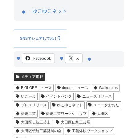
・
ゆこゆこネット
SNSでシェアしてね！👇
Facebook
X
メディア掲載
BIGLOBEニュース
dmenuニュース
Walkerplus
いこーよ
イベントバンク
ニュースリリース
プレスリリース
ゆこゆこネット
ユニークおおた
伝統工芸
伝統工芸ワークショップ
大田区
大田区伝統工芸士
大田区伝統工芸展
大田区伝統工芸発展の会
工芸体験ワークショップ