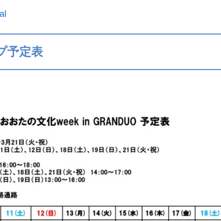
al
プ予定表